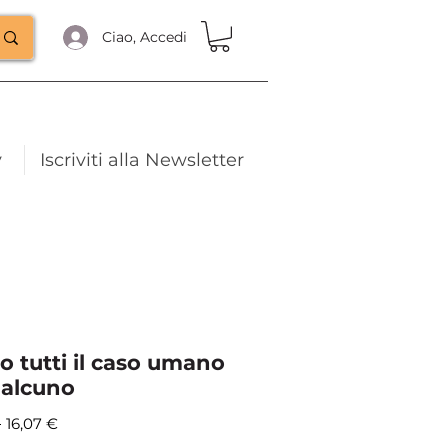
Ciao, Accedi
y
Iscriviti alla Newsletter
o tutti il caso umano
ualcuno
Prezzo
Prezzo
 
16,07 €
regolare
scontato