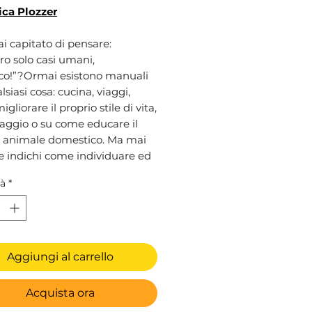
ca Plozzer
i capitato di pensare:
ro solo casi umani,
co!”?Ormai esistono manuali
lsiasi cosa: cucina, viaggi,
gliorare il proprio stile di vita,
aggio o su come educare il
o animale domestico. Ma mai
e indichi come individuare ed
 casi umani. Così, ho deciso di
tà
*
o. Questo breve manuale vuole
i tutto farvi capire che non
ole: abbiamo tutte avuto a che
n uno o più casi umani. E in
 luogo, vuole ridere con voi di
Aggiungi al carrello
oni che se non le avessimo
 davvero, nessuno le
Acquista ora
bbe reali. Se il caso umano