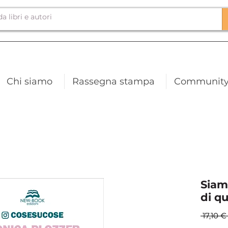
Chi siamo
Rassegna stampa
Communit
Siam
di q
 17,10 €