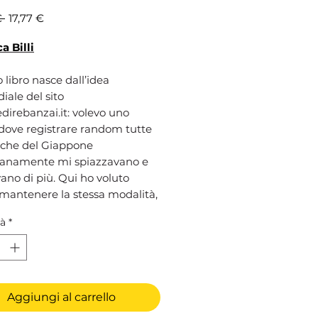
Prezzo
Prezzo
€ 
17,77 €
regolare
scontato
a Billi
libro nasce dall’idea
iale del sito
irebanzai.it: volevo uno
dove registrare random tutte
 che del Giappone
ianamente mi spiazzavano e
vano di più. Qui ho voluto
mantenere la stessa modalità,
nando 100 curiosità che
tà
*
ano il Giappone, in nessun
particolare, così che sfogliando
ne non si sa mai cosa
arsi dopo. Che è praticamente
sa sensazione che ho provato la
Aggiungi al carrello
olta che sono stata in