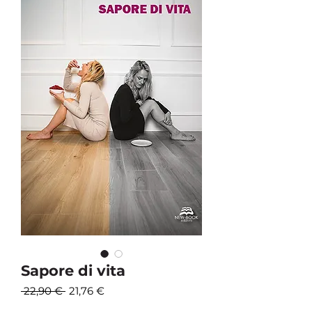
Sapore di vita
Prezzo
Prezzo
 22,90 € 
21,76 €
regolare
scontato