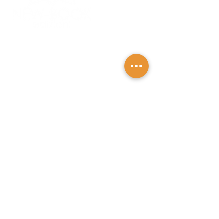
New-Book Edizioni
Via della Roggia 1,
38068 Rovereto
Trentino - Alto Adige
info@newbookedizioni.it
Seguici su
Collaborazioni