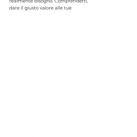
realmente bisogno. Comprenderti,
dare il giusto valore alle tue
peculiarità, ai tuoi sogni, ai tuoi
desideri, persino alle tue
incongruenze, è il modo migliore
per ricominciare ad amarti sul
serio. È il modo migliore per
scegliere, è il modo migliore per
sceglierti. Sei abisso e sei cielo,
l’orizzonte è sfumato, il confine
soltanto ipotetico. Impara a
conoscere e accettare l’uno per
arrivare finalmente all’altro.
Guardarsi dentro vuol dire scoprire
due facce di una stessa medaglia,
la tua.
Pagine
: 136 |
Rilegatura
: brossura
|
ISBN
: 9788831294508