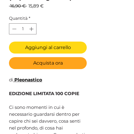
Prezzo
Prezzo
 16,90 € 
15,89 €
regolare
scontato
Quantità
*
Aggiungi al carrello
Acquista ora
di
Pleonastico
EDIZIONE LIMITATA 100 COPIE
Ci sono momenti in cui è
necessario guardarsi dentro per
capire chi sei davvero, cosa senti
nel profondo, di cosa hai