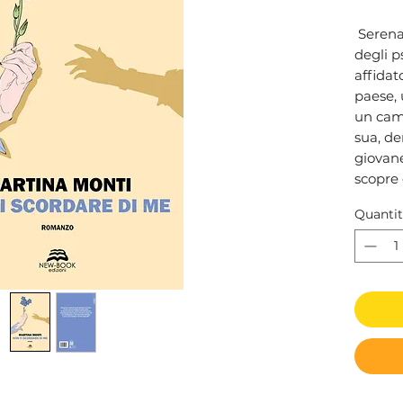
Serena 
degli p
affidat
paese, 
un cam
sua, de
giovane
scopre 
a scava
Quanti
cosa si
Emerge
Edoard
tutto si
d’amor
interr
causa d
cosa h
vent’an