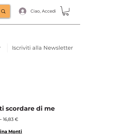
Ciao, Accedi
y
Iscriviti alla Newsletter
ti scordare di me
Prezzo
Prezzo
 
16,83 €
regolare
scontato
ina Monti