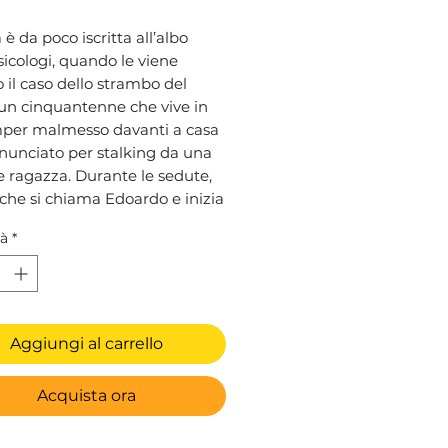
è da poco iscritta all’albo
sicologi, quando le viene
o il caso dello strambo del
un cinquantenne che vive in
per malmesso davanti a casa
nunciato per stalking da una
 ragazza. Durante le sedute,
che si chiama Edoardo e inizia
re nel suo passato per capire
tà
*
 cela dietro al suo gesto.
 così, mano a mano che
o abbassa le difese, come
a riconducibile alla storia
e con una ragazza, Ginevra,
Aggiungi al carrello
otta molto tempo prima a
i un tragico incidente. Ma
Acquista ora
a portato Edoardo a vagare per
ni, da solo, in un camper