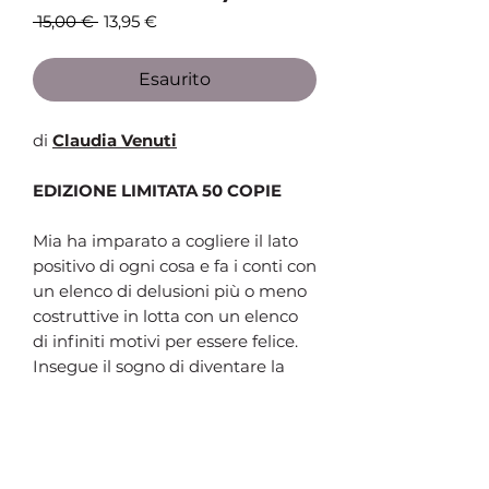
Prezzo
Prezzo
 15,00 € 
13,95 €
regolare
scontato
Esaurito
di
Claudia Venuti
EDIZIONE LIMITATA 50 COPIE
Mia ha imparato a cogliere il lato
positivo di ogni cosa e fa i conti con
un elenco di delusioni più o meno
costruttive in lotta con un elenco
di infiniti motivi per essere felice.
Insegue il sogno di diventare la
scrittrice preferita di qualcuno e
dimostra di avere il coraggio di
non abbandonare quel sogno, solo
perché sarebbe più semplice