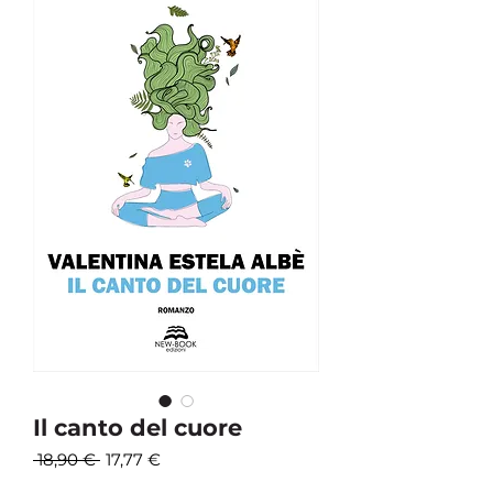
Il canto del cuore
Prezzo
Prezzo
 18,90 € 
17,77 €
regolare
scontato