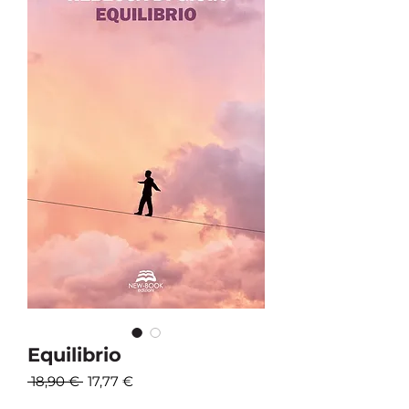
Equilibrio
Prezzo
Prezzo
 18,90 € 
17,77 €
regolare
scontato