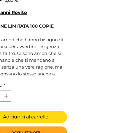
 
16,83 €
regolare
scontato
anni Rovito
NE LIMITATA 100 COPIE
o amori che hanno bisogno di
arsi per avvertire l’esigenza
ell’altro. Ci sono amori che si
anano e che si mandano a
o senza una vera ragione, ma
pensano lo stesso anche a
a, e questo Sole lo sa bene. La
tà
*
e tra lei e Leo è folle anche
sto; certi cuori, per tornare a
, devono perdersi totalmente
a, ma l’amore è un maestro
t’insegna che se vuoi davvero
Aggiungi al carrello
no, ci sarà sempre un modo
rovarsi. In amore, come nella
Acquista ora