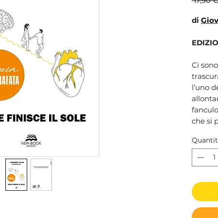
 17,90 €
di
Giov
EDIZIO
Ci son
trascur
l’uno d
allont
fancul
che si 
distanz
Quanti
passion
per que
battere
di vist
buono: 
qualcu
per rit