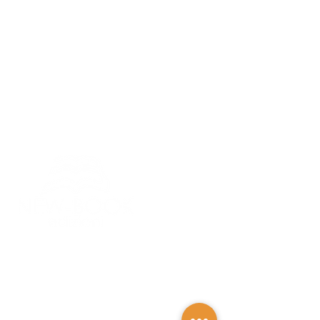
Pagine:
208 |
Rilegatura:
brossura
|
ISBN:
9788897546719
New-Book Edizioni
Via della Roggia 1,
38068 Rovereto