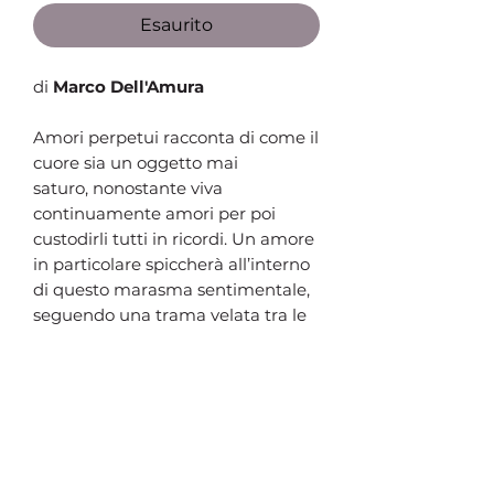
Esaurito
di
Marco Dell'Amura
Amori perpetui racconta di come
il
cuore sia un oggetto mai
saturo,
nonostante viva
continuamente
amori per poi
custodirli tutti in
ricordi. Un amore
in particolare
spiccherà all’interno
di questo
marasma sentimentale,
seguendo
una trama velata tra le
poesie
che si susseguono.
Vengono
abbattuti i muri della
differenza
tra amore e sesso, se
quest’ultimo
costa emozione.
Perché ogni
amore è contiguo al
precedente
ed ogni incontro è
conseguenza
del successivo.