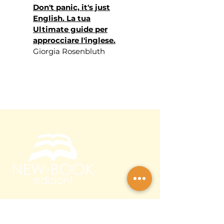
Don't panic, it's just
English. La tua
Ultimate guide per
approcciare l'inglese.
Giorgia Rosenbluth
New-Book Edizioni
Via della Roggia 1,